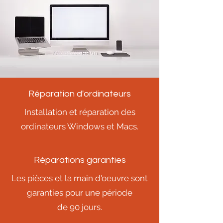
Réparation d'ordinateurs
Installation et réparation des
ordinateurs Windows et Macs.
Réparations garanties
Les pièces et la main d'oeuvre sont
garanties pour une période
de 90 jours.